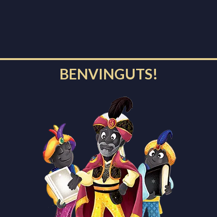
8 de desembre de 2022
Cavalcada
,
Patrimoni
,
Reis d'Orient
Nit de Reis 2022
BENVINGUTS!
3 de gener de 2022
Cavalcada
,
Paquets
,
Reis d'Orient
,
Repartiment
La Festa de Reis 2021-2022
21 de desembre de 2021
Arribada
,
Cavalcada
,
La carta
,
Missatges a la ràdio
,
Pandèmia
,
Paquets
,
Patge Faruk
,
Reis d'Orient
,
Repartiment