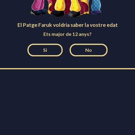
Programa especial Nit de Reis
El Patge Faruk voldria saber la vostre edat
Ets major de 12 anys?
31 de desembre de 2020
Cavalcada
,
Pandèmia
,
Reis d'Orient
Si
No
La Festa de Reis 2019-2020
celebrarà el 125è aniversari
10 de desembre de 2019
125 anys
,
Arribada
,
Cavalcada
,
Comissió
,
La carta
,
Missatges a la ràdio
,
Paquets
,
Patge Faruk
,
Patrimoni
,
Reis d'Orient
,
Repartiment