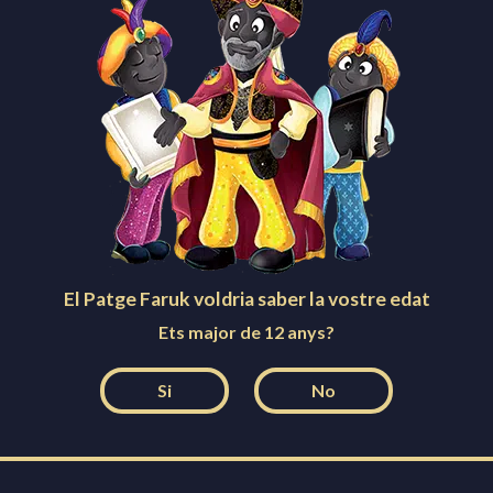
Arribada del Patge Faruk
DES.
28
18:00
al
Pavelló Les Comes
Lliurament de cartes
GEN.
1
10:30 - 14:30
al
Teatre Municipal de l’Ateneu
Cavalcada i Nit de Reis
GEN.
5
17:30
al
Igualada
El Patge Faruk voldria saber la vostre edat
MÉS ACTES
Ets major de 12 anys?
Si
No
Facebook
Instagram
Twitter
YouTube