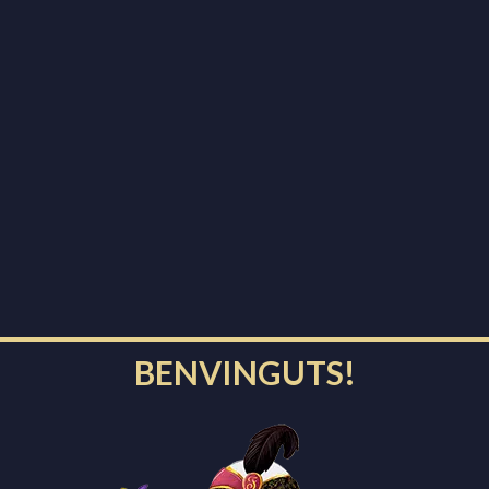
Dies
Hores
Minuts
Segons
La Nit de Reis és una nit
màgica, única a l’any.
A Igualada, els carrers
s’omplen de patges que
venen de l’Orient a portar
els regals a les cases.
BENVINGUTS!
PROPERS ACTES