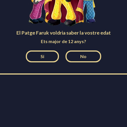
El Patge Faruk voldria saber la vostre edat
Ets major de 12 anys?
Si
No
Facebook
Instagram
Twitter
YouTube
Creu de Sant Jordi
Festa patrimonial d'interès nacional