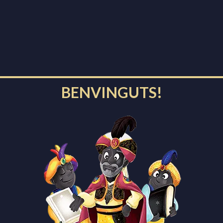
BENVINGUTS!
Missatges del Patge Faruk a
Ràdio Igualada
05/01/2025