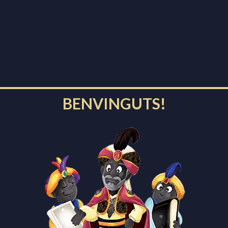
cada
,
Paquets
,
Reis d'Orient
,
Repartiment
ció i repartiment de paquets 2022
gener de 2022
BENVINGUTS!
ts
,
Repartiment
ament de cartes al Patge Faruk 2022
 desembre de 2021
ta
,
Pandèmia
,
Patge Faruk