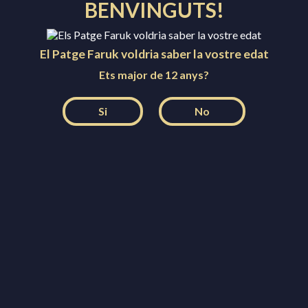
BENVINGUTS!
La Festa dels Reis d’Igualada és declarada FESTA
POPULAR D’INTERÉS CULTURAL. DOGC Nº 5770
El Patge Faruk voldria saber la vostre edat
(7-12-2010), per la Generalitat de Catalunya.
Més informació
Ets major de 12 anys?
Si
No
Facebook
Instagram
Twitter
YouTube
Creu de Sant Jordi
Festa patrimonial d'interès nacional