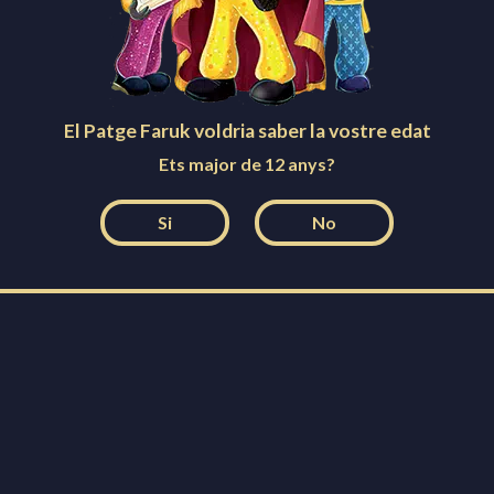
El Patge Faruk voldria saber la vostre edat
Ets major de 12 anys?
Si
No
Les figures del pessebre