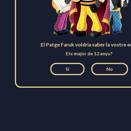
Creu de Sant Jordi
Festa patrimonial d'interès nacional
El Patge Faruk voldria saber la vostre 
Ets major de 12 anys?
Medalla de la ciutat d'Igualada
Si
No
Contacte
Avís legal
Privacitat
Amb la col·laboració de: