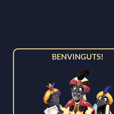
d’Igualada, amb el títol «Històries del 28 de
desembre».
Més informació
S’edita una figura de pessebre de l’imatge del Patge
Faruk.
S’adapta la xocolatina en forma de moneda al 75è
aniversari del Patge Faruk, amb el seu anagrama.
S’edita també el llibre de Pilarín Bayés «Petita
BENVINGUTS!
Història dels Reis d’Igualada».
Veure llibres
Facebook
Instagram
Twitter
YouTube