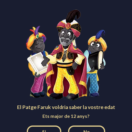
a i el Tubular
El Patge Faruk voldria saber la vostre edat
Ets major de 12 anys?
Si
No