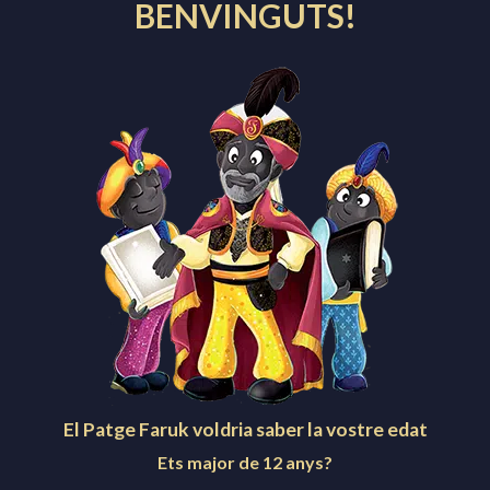
BENVINGUTS!
LA CRIDA
LLIURAMENT DE CARTES
NUNCI I HERALDS
PAQUETS
PATGE FARUK
Facebook
Instagram
Twitter
YouTube
Creu de Sant Jordi
El Patge Faruk voldria saber la vostre edat
Festa patrimonial d'interès nacional
Ets major de 12 anys?