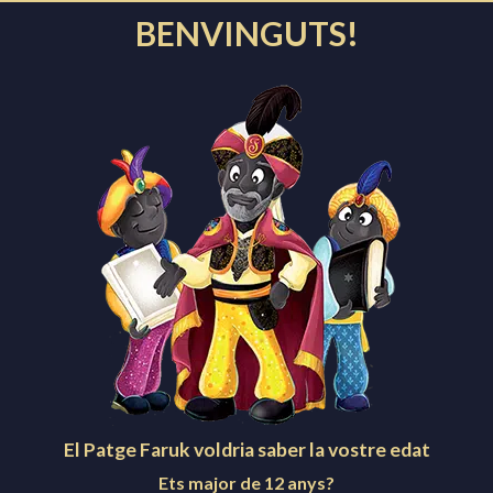
TOTES
130 ANYS
BENVINGUTS!
ARRIBADA DEL PATGE FARUK
CAVALCADA
ELS REIS
FIRA DE NADAL
LA CRIDA
LLIURAMENT DE CARTES
NUNCI I HERALDS
PAQUETS
PATGE FARUK
Facebook
Instagram
Twitter
YouTube
Creu de Sant Jordi
El Patge Faruk voldria saber la vostre edat
Ets major de 12 anys?
Festa patrimonial d'interès nacional