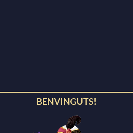
Dies
Hores
Minuts
Segons
La Nit de Reis és una nit
màgica, única a l’any.
A Igualada, els carrers
s’omplen de patges que
venen de l’Orient a portar
els regals a les cases.
BENVINGUTS!
PROPERS ACTES