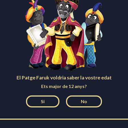
Arribada del Patge Faruk
DES.
28
18:00
al
Pavelló Les Comes
Lliurament de cartes
GEN.
1
10:30 - 14:30
al
Teatre Municipal de l’Ateneu
Cavalcada i Nit de Reis
GEN.
5
17:30
al
Igualada
El Patge Faruk voldria saber la vostre edat
MÉS ACTES
Ets major de 12 anys?
Si
No
Facebook
Instagram
Twitter
YouTube