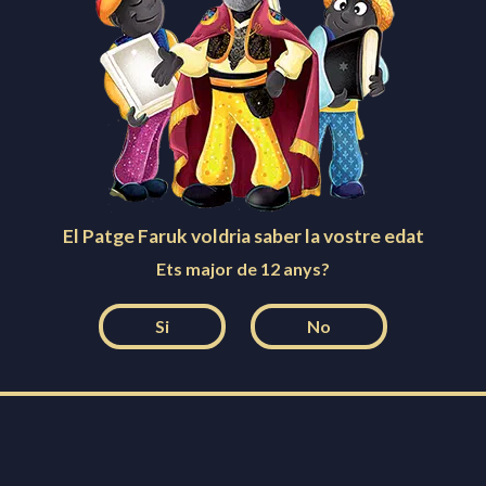
Fira de Nadal
14 de desembre de 2025
10:00 - 21:00
Plaça Pius XII
El Patge Faruk voldria saber la vostre edat
Crida a la Festa dels Reis!
Ets major de 12 anys?
18 de desembre de 2025
19:30
Si
No
Plaça de l'Ajuntament
Fira de Nadal
20 de desembre de 2025